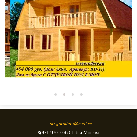
sevgorodpro@mail.ru
8(931)9701056 СПб и Москва